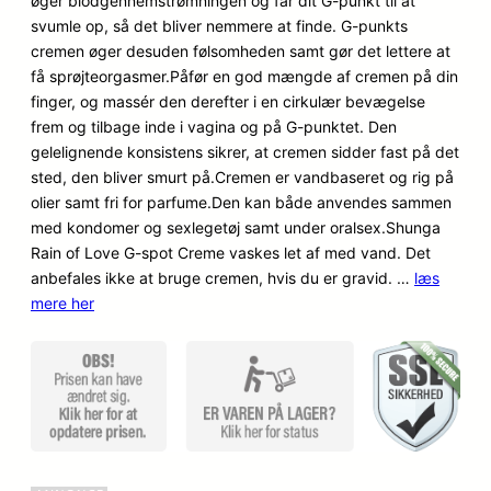
øger blodgennemstrømningen og får dit G-punkt til at
kundebedø
svumle op, så det bliver nemmere at finde. G-punkts
mmelser
cremen øger desuden følsomheden samt gør det lettere at
få sprøjteorgasmer.Påfør en god mængde af cremen på din
finger, og massér den derefter i en cirkulær bevægelse
frem og tilbage inde i vagina og på G-punktet. Den
gelelignende konsistens sikrer, at cremen sidder fast på det
sted, den bliver smurt på.Cremen er vandbaseret og rig på
olier samt fri for parfume.Den kan både anvendes sammen
med kondomer og sexlegetøj samt under oralsex.Shunga
Rain of Love G-spot Creme vaskes let af med vand. Det
anbefales ikke at bruge cremen, hvis du er gravid. …
læs
mere her