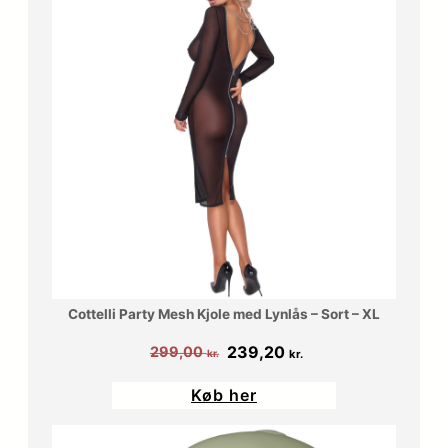
Cottelli Party Mesh Kjole med Lynlås – Sort – XL
Den
Den
239,20
299,00
kr.
kr.
oprindelige
aktuelle
Køb her
pris
pris
var:
er: