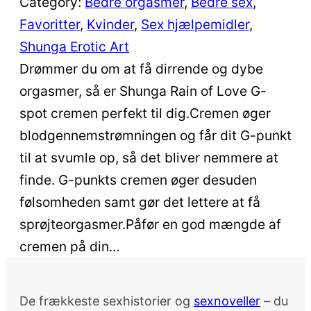
Category:
Bedre orgasmer
, 
Bedre sex
, 
Favoritter
, 
Kvinder
, 
Sex hjælpemidler
, 
Shunga Erotic Art
Drømmer du om at få dirrende og dybe
orgasmer, så er Shunga Rain of Love G-
spot cremen perfekt til dig.Cremen øger
blodgennemstrømningen og får dit G-punkt
til at svumle op, så det bliver nemmere at
finde. G-punkts cremen øger desuden
følsomheden samt gør det lettere at få
sprøjteorgasmer.Påfør en god mængde af
cremen på din…
De frækkeste sexhistorier og
sexnoveller
– du