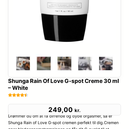
Shunga Rain Of Love G-spot Creme 30 ml
– White
Bedømt
6
som
4.4
249,00
kr.
ud af 5
Drømmer du om at få dirrende og dybe orgasmer, så er
baseret
Shunga Rain of Love G-spot cremen perfekt til dig.Cremen
på