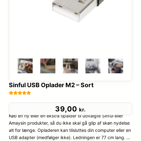
Sinful USB Oplader M2 – Sort
Bedømt
46
som
5
ud
39,00
kr.
af 5
Køb en ny eller en ekstra opalder til udvalgte Sinful eller
baseret på
Amaysin produkter, så du ikke skal gå glip af skøn nydelse
kundebedøm
alt for længe. Opladeren kan tilsluttes din computer eller en
melser
USB adapter (medfølger ikke). Ledningen er 77 cm lang. …