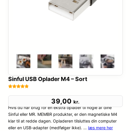
Sinful USB Oplader M4 – Sort
Bedømt
9
som
4.8
39,00
kr.
ud af 5
Hvis du har brug for en ekstra oplader til nogle af dine
baseret på
Sinful eller MR. MEMBR produkter, er den magnetiske M4
kundebedø
klar til at redde dagen. Opladeren tilsluttes din computer
mmelser
eller en USB-adapter (medfølger ikke). …
læs mere her