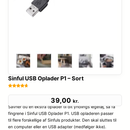
Sinful USB Oplader P1 – Sort
Bedømt
77
som
4.6
39,00
kr.
ud af 5
Savner du en ekstra oplader til dit yndlings legetøj, så få
baseret
fingrene i Sinful USB Oplader P1. USB opladeren passer
på
til flere forskellige af Sinfuls produkter. Den skal sluttes til
kundebedø
en computer eller en USB adapter (medfølger ikke).
mmelser