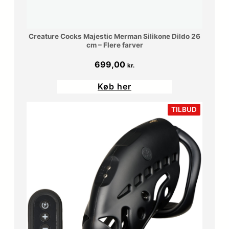
Creature Cocks Majestic Merman Silikone Dildo 26
cm – Flere farver
699,00
kr.
Køb her
VARE
TILBUD
PÅ
TILBUD