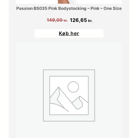
Passion BS035 Pink Bodystocking – Pink – One Size
Den
Den
126,65
149,00
kr.
kr.
oprindelige
aktuelle
Køb her
pris
pris
var:
er:
149,00 kr..
126,65 kr..