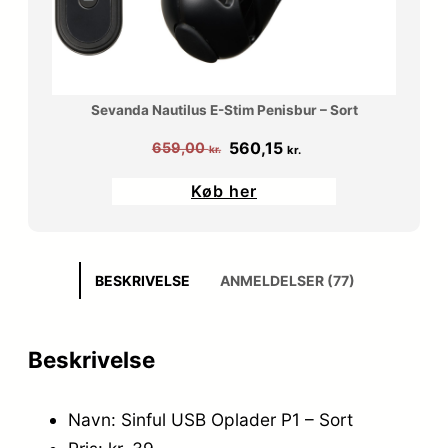
Sevanda Nautilus E-Stim Penisbur – Sort
Den
Den
560,15
659,00
kr.
kr.
oprindelige
aktuelle
Køb her
pris
pris
var:
er:
659,00 kr..
560,15 kr..
BESKRIVELSE
ANMELDELSER (77)
Beskrivelse
Navn: Sinful USB Oplader P1 – Sort