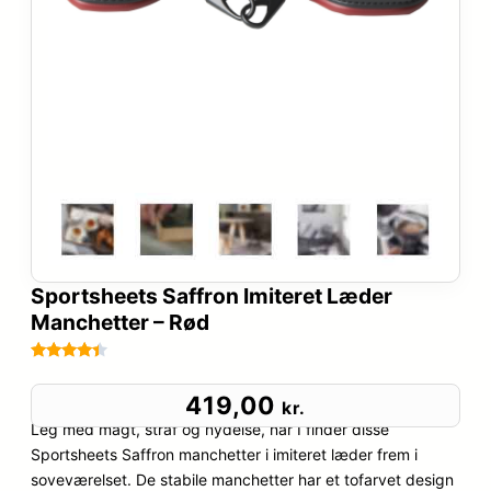
Sportsheets Saffron Imiteret Læder
Manchetter – Rød
Bedømt
42
som
4.3
419,00
kr.
ud af 5
Leg med magt, straf og nydelse, når I finder disse
baseret
Sportsheets Saffron manchetter i imiteret læder frem i
på
soveværelset. De stabile manchetter har et tofarvet design
kundebedø