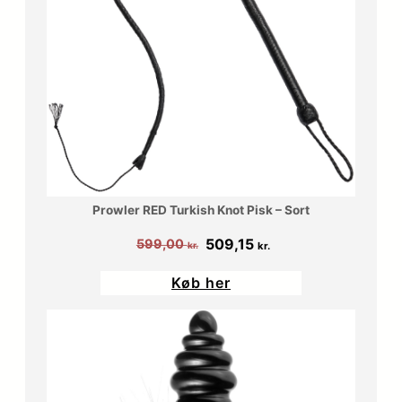
Prowler RED Turkish Knot Pisk – Sort
Den
Den
509,15
599,00
kr.
kr.
oprindelige
aktuelle
Køb her
pris
pris
var:
er:
599,00 kr..
509,15 kr..