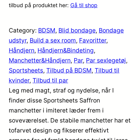
tilbud på produktet her:
Gå til shop
Category:
BDSM
, 
Blid bondage
, 
Bondage
udstyr
, 
Build a sex room
, 
Favoritter
, 
Håndjern
, 
Håndjern&Bindeting
, 
Manchetter&Håndjern
, 
Par
, 
Par sexlegetøj
, 
Sportsheets
, 
Tilbud på BDSM
, 
Tilbud til
kvinder
, 
Tilbud til par
Leg med magt, straf og nydelse, når I
finder disse Sportsheets Saffron
manchetter i imiteret læder frem i
soveværelset. De stabile manchetter har et
tofarvet design og fikserer effektivt