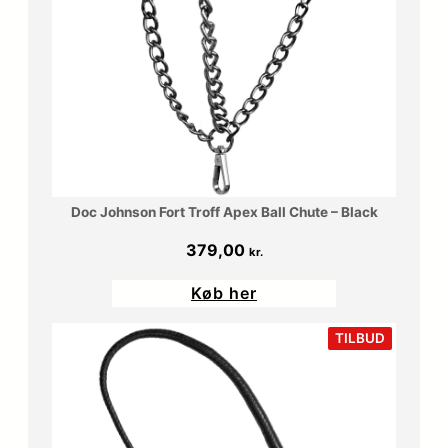
Doc Johnson Fort Troff Apex Ball Chute – Black
379,00
kr.
Køb her
VARE
TILBUD
PÅ
TILBUD