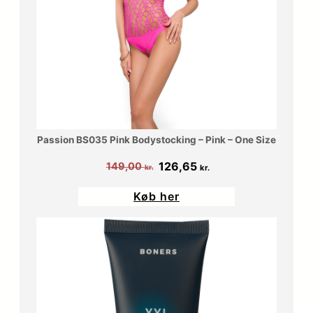
Passion BS035 Pink Bodystocking – Pink – One Size
Den
Den
126,65
149,00
kr.
kr.
oprindelige
aktuelle
Køb her
pris
pris
var:
er:
149,00 kr..
126,65 kr..