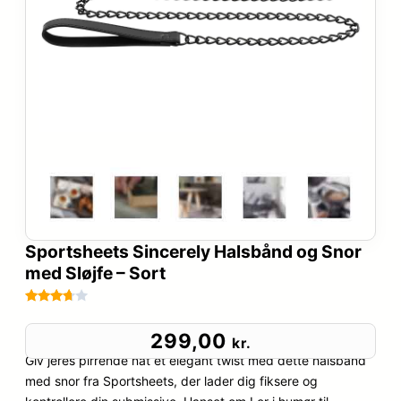
Sportsheets Sincerely Halsbånd og Snor
med Sløjfe – Sort
Bedømt
4
som
299,00
kr.
3.6
ud
Giv jeres pirrende nat et elegant twist med dette halsbånd
af 5
med snor fra Sportsheets, der lader dig fiksere og
baseret