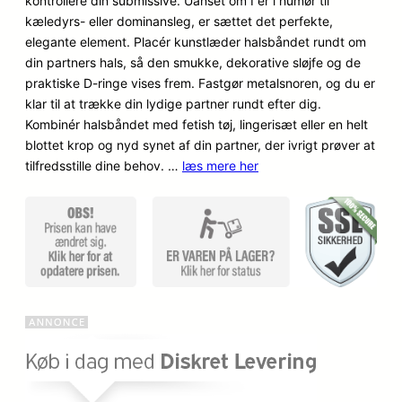
kontrollere din submissive. Uanset om I er i humør til
på
kæledyrs- eller dominansleg, er sættet det perfekte,
kundebe
elegante element. Placér kunstlæder halsbåndet rundt om
dømmel
din partners hals, så den smukke, dekorative sløjfe og de
ser
praktiske D-ringe vises frem. Fastgør metalsnoren, og du er
klar til at trække din lydige partner rundt efter dig.
Kombinér halsbåndet med fetish tøj, lingerisæt eller en helt
blottet krop og nyd synet af din partner, der ivrigt prøver at
tilfredsstille dine behov. …
læs mere her