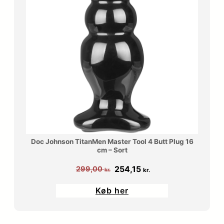
Doc Johnson TitanMen Master Tool 4 Butt Plug 16
cm – Sort
Den
Den
254,15
299,00
kr.
kr.
oprindelige
aktuelle
Køb her
pris
pris
var:
er:
299,00 kr..
254,15 kr..