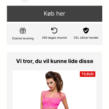
Køb her
365 dages returret
SSL sikker handel
Diskret levering
Vi tror, du vil kunne lide disse
VARE
TILBUD
PÅ
TILBUD