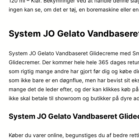
120 ml – Klar. Bekymringer ved at handle denne slag
ingen kan se, om det er tøj, en boremaskine eller en 
System JO Gelato Vandbaseret 
System JO Gelato Vandbaseret Glidecreme med Smag 
Glidecremer. Der kommer hele hele 365 dages returre
som rigtig mange andre har gjort før dig og købe 
som ikke bare er en døgnflue, men har bevist sit ek
mange det de leder efter, og der kan klikkes køb på
ikke skal betale til showroom og butikker på dyre a
System JO Gelato Vandbaseret Glidec
Køber du varer online, begunstiges du af bedre rett