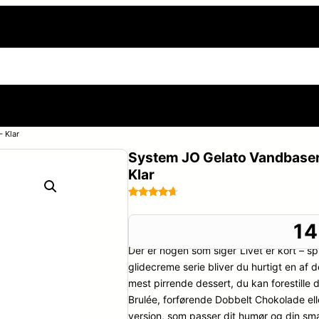
side
Sexnoveller
Frække og erotiske billeder
Din h
 Klar
System JO Gelato Vandbaser
Klar
Bedømt
16
som
4.6
1
ud af 5
Der er nogen som siger“Livet er kort – s
baseret
på
glidecreme serie bliver du hurtigt en af 
kundebedø
mest pirrende dessert, du kan forestille
mmelser
Brulée, forførende Dobbelt Chokolade el
version, som passer dit humør og din smag