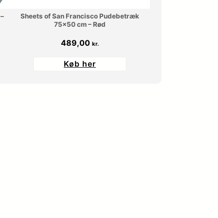
 –
Sheets of San Francisco Pudebetræk
75×50 cm – Rød
489,00
kr.
Køb her