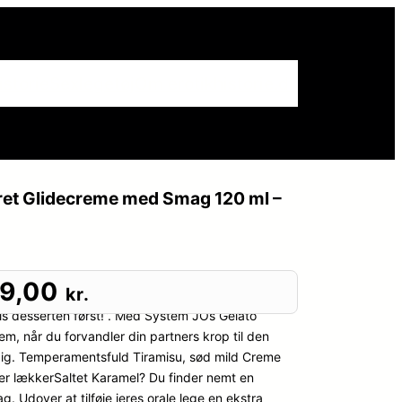
istorie
Sexlegetøj
Om erotikhistorie.dk
et Glidecreme med Smag 120 ml –
49,00
kr.
pis desserten først!”. Med System JOs Gelato
dem, når du forvandler din partners krop til den
 dig. Temperamentsfuld Tiramisu, sød mild Creme
ler lækkerSaltet Karamel? Du finder nemt en
. Udover at tilføje jeres orale lege en ekstra