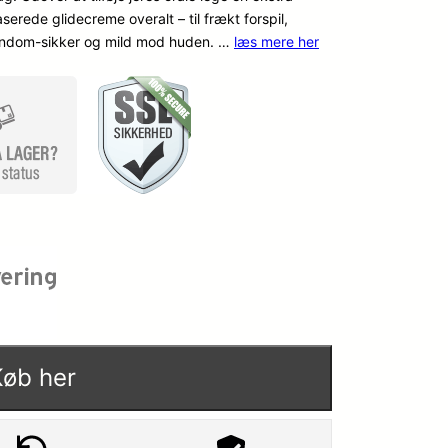
ede glidecreme overalt – til frækt forspil,
 Kondom-sikker og mild mod huden. …
læs mere her
Køb her