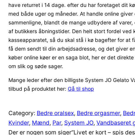
have returret i 14 dage. efter du har foretaget dit
med både uger og måneder. At handle online giver di
sammenligne, blandt de mange udbydere af varer, d
af butikkers åbningstider. Den helt stort fordel ved kø
kasseapparatet, så du skal stå i kø bagefter for at
få dem sendt til din arbejdsadresse, og det giver en
køber online køer er en saga blot, her er det direk
om slik og søde sager.
Mange leder efter den billigste System JO Gelato 
tilbud på produktet her:
Gå til shop
Category:
Bedre oralsex
, 
Bedre orgasmer
, 
Bedr
Kvinder
, 
Mænd
, 
Par
, 
System JO
, 
Vandbaseret 
Der er nogen som siger“Livet er kort – spis de