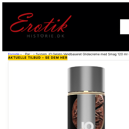
For
Forside
–
Par
–
System JO Gelato Vandbaseret Glidecreme med Smag 120 ml –
AKTUELLE TILBUD – SE DEM HER