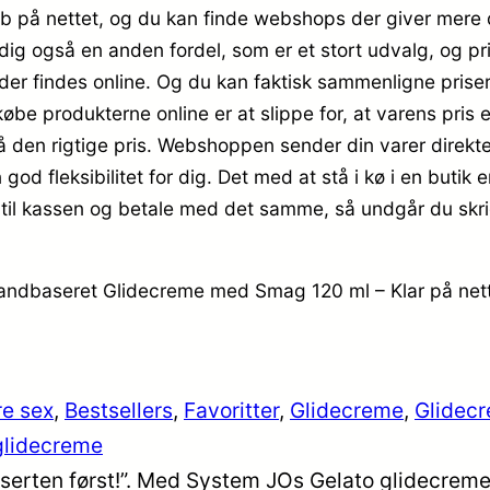
 køb på nettet, og du kan finde webshops der giver mere
g også en anden fordel, som er et stort udvalg, og prise
er findes online. Og du kan faktisk sammenligne priser
be produkterne online er at slippe for, at varens pris er f
 få den rigtige pris. Webshoppen sender din varer direkt
 god fleksibilitet for dig. Det med at stå i kø i en buti
te til kassen og betale med det samme, så undgår du sk
Vandbaseret Glidecreme med Smag 120 ml – Klar på nett
e sex
, 
Bestsellers
, 
Favoritter
, 
Glidecreme
, 
Glidec
glidecreme
sserten først!”. Med System JOs Gelato glidecreme 