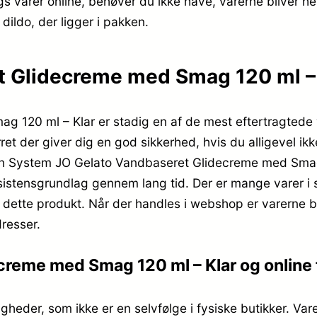
s varer online, behøver du ikke have, varerne bliver hel
dildo, der ligger i pakken.
Glidecreme med Smag 120 ml – Kla
120 ml – Klar er stadig en af de mest eftertragtede 
t der giver dig en god sikkerhed, hvis du alligevel ikke
din System JO Gelato Vandbaseret Glidecreme med Smag 
sistensgrundlag gennem lang tid. Der er mange varer i 
 dette produkt. Når der handles i webshop er varerne bi
dresser.
reme med Smag 120 ml – Klar og online 
igheder, som ikke er en selvfølge i fysiske butikker. Va