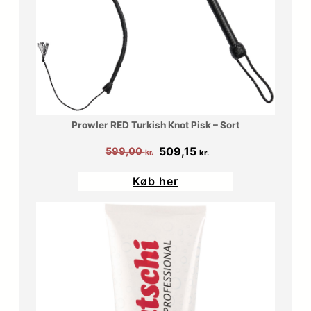
Prowler RED Turkish Knot Pisk – Sort
Den
Den
509,15
599,00
kr.
kr.
oprindelige
aktuelle
Køb her
pris
pris
var:
er:
599,00 kr..
509,15 kr..