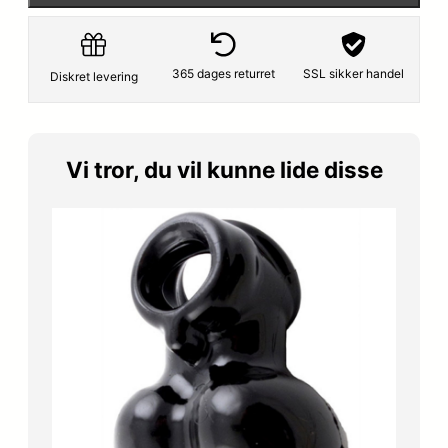
r
e
i
r
365 dages returret
SSL sikker handel
Diskret levering
s
:
v
1
Vi tror, du vil kunne lide disse
a
4
r
9
:
,
2
5
9
0
9
,
k
0
r