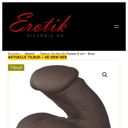
Forside
–
Mænd
–
Tantus On the Go Packer 9 cm – Brun
AKTUELLE TILBUD – SE DEM HER
Tilbud!