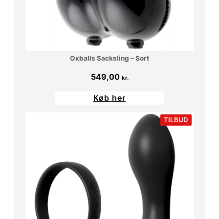
0
.
.
k
Oxballs Sacksling – Sort
r
549,00
kr.
.
Køb her
.
VARE
TILBUD
PÅ
TILBUD