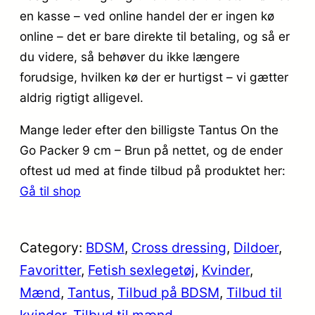
en kasse – ved online handel der er ingen kø
online – det er bare direkte til betaling, og så er
du videre, så behøver du ikke længere
forudsige, hvilken kø der er hurtigst – vi gætter
aldrig rigtigt alligevel.
Mange leder efter den billigste Tantus On the
Go Packer 9 cm – Brun på nettet, og de ender
oftest ud med at finde tilbud på produktet her:
Gå til shop
Category:
BDSM
, 
Cross dressing
, 
Dildoer
, 
Favoritter
, 
Fetish sexlegetøj
, 
Kvinder
, 
Mænd
, 
Tantus
, 
Tilbud på BDSM
, 
Tilbud til