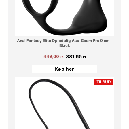
Anal Fantasy Elite Opladelig Ass-Gasm Pro 9 cm –
Black
Den
Den
381,65
449,00
kr.
kr.
oprindelige
aktuelle
Køb her
pris
pris
var:
er:
VARE
TILBUD
PÅ
449,00 kr..
381,65 kr..
TILBUD