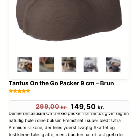
Tantus On the Go Packer 9 cm – Brun
Bedømt
70
som
5
ud
D
D
149,50
299,00
kr.
kr.
af 5
Denne fantastiske On the Go packer fra Tantus giver dig en
e
e
baseret på
naturlig bule i dine bukser. Fremstillet i super blødt Ultra
kundebedøm
Premium silikone, der føles yderst livagtig.Skaftet og
n
n
melser
testiklerne føles glatte, mens bunden har et fast greb der