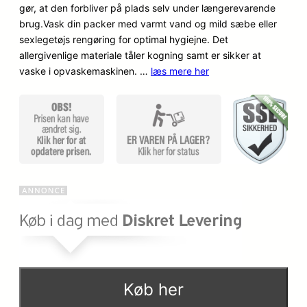
o
a
gør, at den forbliver på plads selv under længerevarende
brug.Vask din packer med varmt vand og mild sæbe eller
p
k
sexlegetøjs rengøring for optimal hygiejne. Det
allergivenlige materiale tåler kogning samt er sikker at
r
t
vaske i opvaskemaskinen. …
læs mere her
i
u
n
e
d
l
e
l
l
e
i
p
g
r
e
i
Køb her
p
s