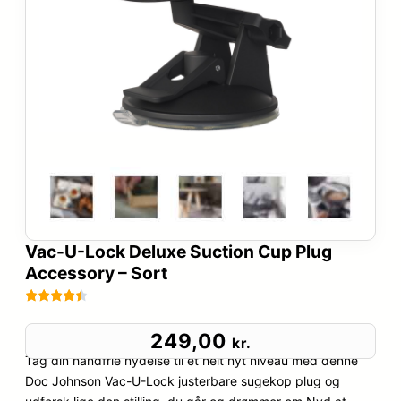
Vac-U-Lock Deluxe Suction Cup Plug
Accessory – Sort
Bedømt
51
som
4.4
249,00
kr.
ud af 5
Tag din håndfrie nydelse til et helt nyt niveau med denne
baseret
Doc Johnson Vac-U-Lock justerbare sugekop plug og
på