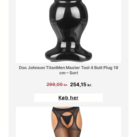
Doc Johnson TitanMen Master Tool 4 Butt Plug 16
cm – Sort
Den
Den
254,15
299,00
kr.
kr.
oprindelige
aktuelle
Køb her
pris
pris
var:
er:
299,00 kr..
254,15 kr..