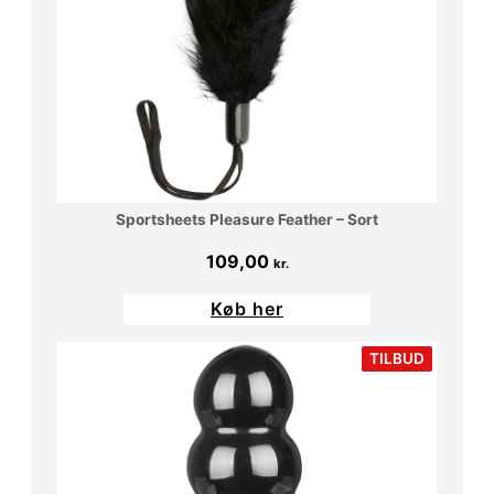
Sportsheets Pleasure Feather – Sort
109,00
kr.
Køb her
VARE
TILBUD
PÅ
TILBUD