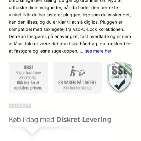
udforsk lige den stilling, du går og drømmer om.Nyd at
kundebedø
udforske dine muligheder, når du finder den perfekte
mmelser
vinkel. Når du har justeret pluggen, lige som du ønsker det,
kan den låses, og du er klar til at slå dig løs. Pluggen er
kompatibel med sexlegetøj fra Vac-U-Lock kollektionen.
Den kan fastgøres på enhver glat, fast overflade og er nem
at låse, takket være det praktiske håndtag, du trækker i for
at fastgøre og løsne sugekoppen. …
læs mere her