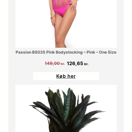
Passion BS035 Pink Bodystocking – Pink – One Size
Den
Den
126,65
149,00
kr.
kr.
oprindelige
aktuelle
Køb her
pris
pris
var:
er:
149,00 kr..
126,65 kr..