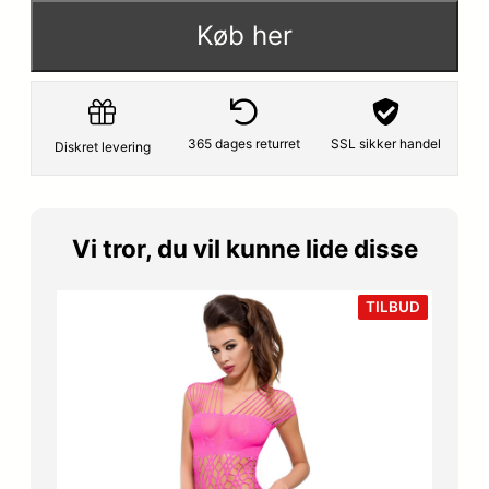
Køb her
365 dages returret
SSL sikker handel
Diskret levering
Vi tror, du vil kunne lide disse
VARE
TILBUD
PÅ
TILBUD