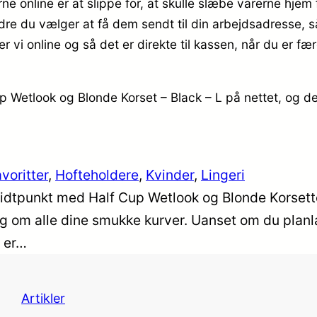
ne online er at slippe for, at skulle slæbe varerne hjem
e du vælger at få dem sendt til din arbejdsadresse, så 
er vi online og så det er direkte til kassen, når du er f
up Wetlook og Blonde Korset – Black – L på nettet, og d
voritter
, 
Hofteholdere
, 
Kvinder
, 
Lingeri
 midtpunkt med Half Cup Wetlook og Blonde Korsett
ig om alle dine smukke kurver. Uanset om du planl
, er…
Artikler