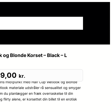
istorie
Sexlegetøj
Om erotikhistorie.dk
 og Blonde Korset – Black – L
9,00
kr.
tenens midtpunkt med Half Cup Wetlook og Blonde
tlook materiale udstråler rå sensualitet og smyger
m du planlægger en fræk overraskelse til din
 flirty alene, er korsettet din billet til en erotisk