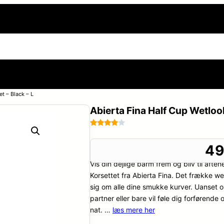
side
Sexnoveller
Frække og erotiske billeder
Din h
t – Black – L
Abierta Fina Half Cup Wetlook
Bedømt
108
som
49
3.9
ud
Vis din dejlige barm frem og bliv til af
af 5
baseret
Korsettet fra Abierta Fina. Det frække we
på
sig om alle dine smukke kurver. Uanset o
kundebed
partner eller bare vil føle dig forførende og
ømmels
nat. …
læs mere her
er