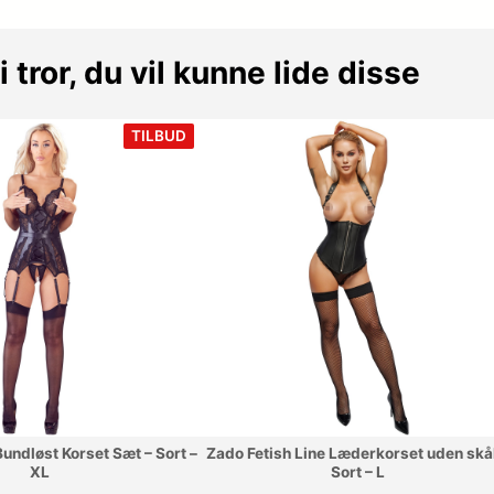
i tror, du vil kunne lide disse
VARE
TILBUD
PÅ
TILBUD
Bundløst Korset Sæt – Sort –
Zado Fetish Line Læderkorset uden skål
XL
Sort – L