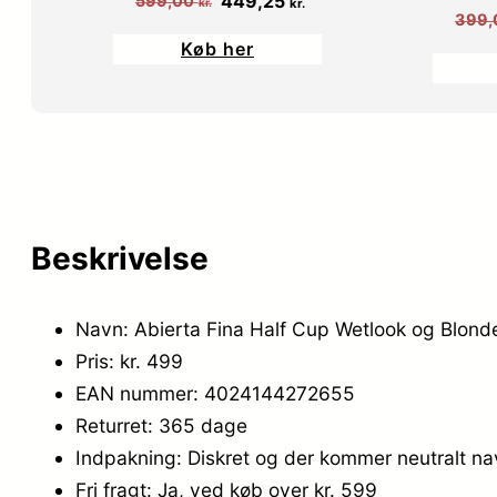
449,25
599,00
kr.
kr.
399,
oprindelige
aktuelle
Køb her
pris
pris
var:
er:
599,00 kr..
449,25 kr..
Beskrivelse
Navn: Abierta Fina Half Cup Wetlook og Blonde
Pris: kr. 499
EAN nummer: 4024144272655
Returret: 365 dage
Indpakning: Diskret og der kommer neutralt n
Fri fragt: Ja, ved køb over kr. 599