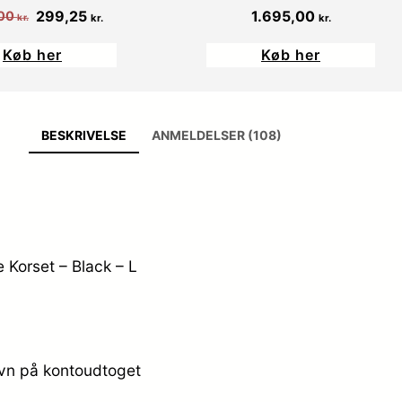
Den
Den
299,25
1.695,00
00
kr.
kr.
kr.
oprindelige
aktuelle
Køb her
Køb her
pris
pris
var:
er:
399,00 kr..
299,25 kr..
BESKRIVELSE
ANMELDELSER (108)
 Korset – Black – L
avn på kontoudtoget