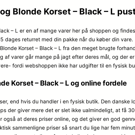
g Blonde Korset – Black – L puster
lack – L er en af mange varer her på shoppen og finde
5 dages returret med din pakke når du køber din vare. 
londe Korset – Black – L fra den meget brugte forhandle
lg af varer går mange på jagt efter deres mål, og der er
re- fordi webshoppen ikke har udgifter til en fysisk but
de Korset – Black – L og online fordele
er, end hvis du handler i en fysisk butik. Den danske l
 der giver mere det er slet ikke ualmindeligt, at få 30,
er også at deres priser online, og det giver en god genn
aktisk sammenligne priser så snart du lige har fem minu