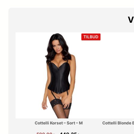
V
VARE
TILBUD
PÅ
TILBUD
Cottelli Korset – Sort – M
Cottelli Blonde 
Den
Den