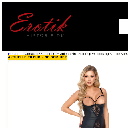
For
Forside
–
Corsager&Korsetter
–
Abierta Fina Half Cup Wetlook og Blonde Korse
AKTUELLE TILBUD – SE DEM HER