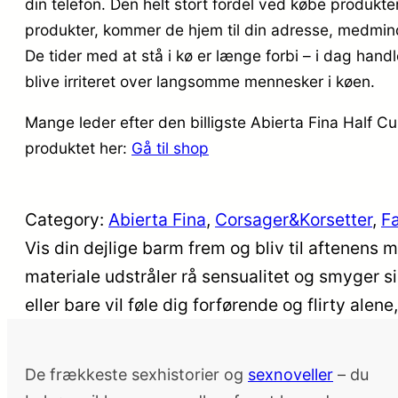
din telefon. Den helt stort fordel ved købe produkter
produkter, kommer de hjem til din adresse, medmindr
De tider med at stå i kø er længe forbi – i dag handl
blive irriteret over langsomme mennesker i køen.
Mange leder efter den billigste Abierta Fina Half C
produktet her:
Gå til shop
Category:
Abierta Fina
, 
Corsager&Korsetter
, 
Fa
Vis din dejlige barm frem og bliv til aftenens
materiale udstråler rå sensualitet og smyger s
eller bare vil føle dig forførende og flirty alene
De frækkeste sexhistorier og
sexnoveller
– du