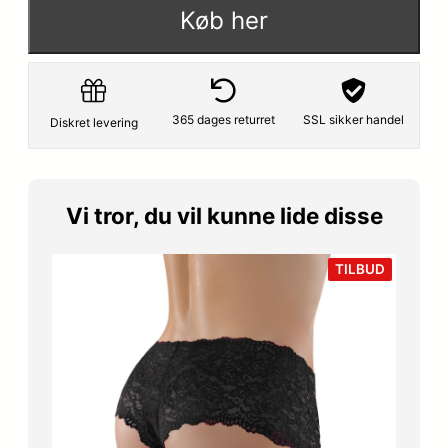
Køb her
365 dages returret
SSL sikker handel
Diskret levering
Vi tror, du vil kunne lide disse
VARE
TILBUD
PÅ
TILBUD