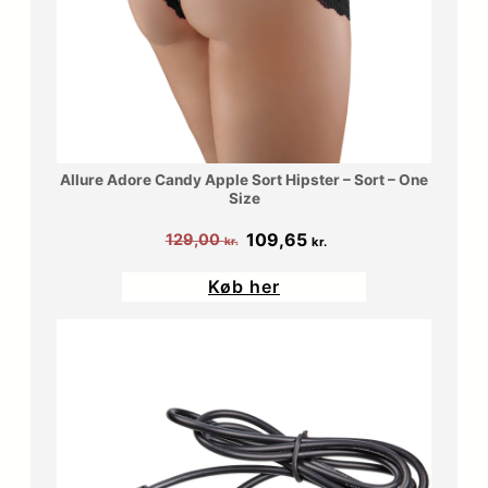
Allure Adore Candy Apple Sort Hipster – Sort – One
Size
Den
Den
109,65
129,00
kr.
kr.
oprindelige
aktuelle
Køb her
pris
pris
var:
er:
129,00 kr..
109,65 kr..