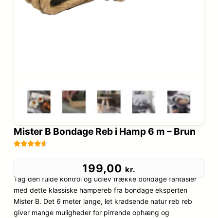
Mister B Bondage Reb i Hamp 6 m – Brun
Bedømt
70
som
4.5
199,00
kr.
ud af 5
Tag den fulde kontrol og udlev frække bondage fantasier
baseret
med dette klassiske hampereb fra bondage eksperten
på
Mister B. Det 6 meter lange, let kradsende natur reb reb
kundebedø
giver mange muligheder for pirrende ophæng og
mmelser