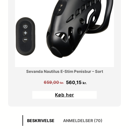
Sevanda Nautilus E-Stim Penisbur – Sort
Den
Den
560,15
659,00
kr.
kr.
oprindelige
aktuelle
Køb her
pris
pris
var:
er:
659,00 kr..
560,15 kr..
BESKRIVELSE
ANMELDELSER (70)