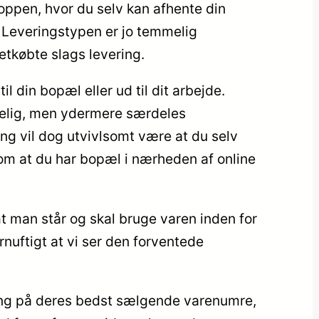
oppen, hvor du selv kan afhente din
. Leveringstypen er jo temmelig
tkøbte slags levering.
l din bopæl eller ud til dit arbejde.
telig, men ydermere særdeles
ing vil dog utvivlsomt være at du selv
 om at du har bopæl i nærheden af online
mt man står og skal bruge varen inden for
rnuftigt at vi ser den forventede
ering på deres bedst sælgende varenumre,