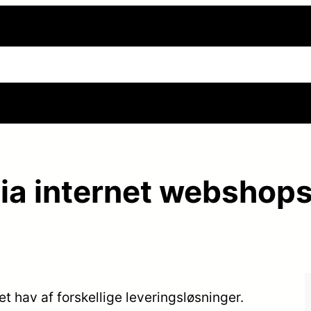
side
Sexnoveller
Frække og erotiske billeder
Din h
ia internet webshop
 et hav af forskellige leveringsløsninger.