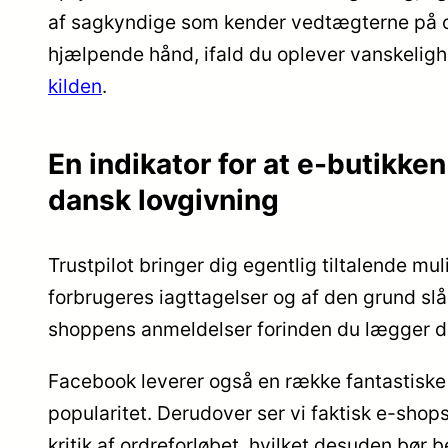
af sagkyndige som kender vedtægterne på o
hjælpende hånd, ifald du oplever vanskelig
kilden
.
En indikator for at e-butikk
dansk lovgivning
Trustpilot bringer dig egentlig tiltalende mu
forbrugeres iagttagelser og af den grund slår 
shoppens anmeldelser forinden du lægger din
Facebook leverer også en række fantastiske 
popularitet. Derudover ser vi faktisk e-shop
kritik af ordreforløbet, hvilket desuden bør be