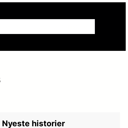
istorie
Sexlegetøj
Om erotikhistorie.dk
s
Nyeste historier