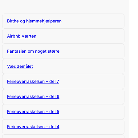
Birthe og hjemmehjælperen
Airbnb værten
Fantasien om noget større
Væddemålet
Ferieoverraskelsen – del 7
Ferieoverraskelsen – del 6
Ferieoverraskelsen – del 5
Ferieoverraskelsen – del 4