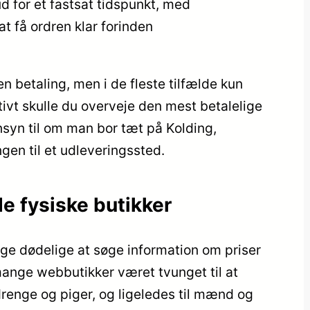
d for et fastsat tidspunkt, med
t få ordren klar forinden
n betaling, men i de fleste tilfælde kun
ativt skulle du overveje den mest betalelige
yn til om man bor tæt på Kolding,
ngen til et udleveringssted.
e fysiske butikker
lige dødelige at søge information om priser
mange webbutikker været tvunget til at
drenge og piger, og ligeledes til mænd og