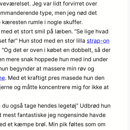
veværelset. Jeg var lidt forvirret over
 kommanderende type, men jeg nød det
 kæresten rumle i nogle skuffer.
med et stort smil på læben. “Se lige hvad
et før” Hun stod med en stor lilla
strap-on
“Og det er oven i købet en dobbelt, så der
Uden mere snak hoppede hun med ind under
 hun begynder at massere min røv og
me
. Med et kraftigt pres masede hun den
stjerne og måtte koncentrere mig for ikke at
å du også tage hendes legetøj” Udbrød hun
t mest fantastiske jeg nogensinde havde
med et kæmpe brøl. Min pik føltes som om