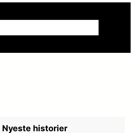
istorie
Sexlegetøj
Om erotikhistorie.dk
Nyeste historier