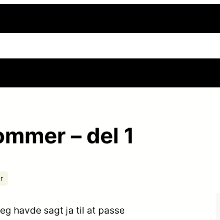
side
Sexnoveller
Frække og erotiske billeder
Din h
ommer – del 1
r
g havde sagt ja til at passe