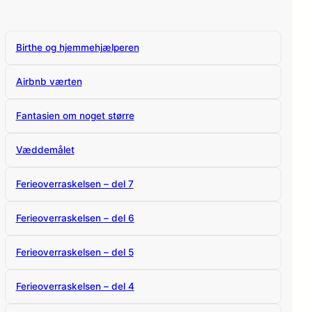
Birthe og hjemmehjælperen
Airbnb værten
Fantasien om noget større
Væddemålet
Ferieoverraskelsen – del 7
Ferieoverraskelsen – del 6
Ferieoverraskelsen – del 5
Ferieoverraskelsen – del 4