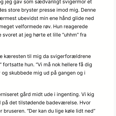
 og jeg gav som sædvanligt svigermor et
des store bryster presse imod mig. Denne
 nærmest ubevidst min ene hånd glide ned
 meget velformede røv. Hun reagerede
voret at jeg hørte et lille “uhhm” fra
e kæresten til mig da svigerforældrene
 fortsatte hun. “Vi må nok hellere få dig
 røv og skubbede mig ud på gangen og i
iseret gård midt ude i ingenting. Vi kig
 på det tilstødende badeværelse. Hvor
 bruseren. “Der kan du lige køle lidt ned”